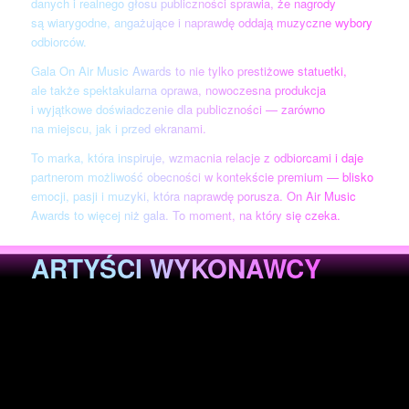
danych i realnego głosu publiczności sprawia, że nagrody
są wiarygodne, angażujące i naprawdę oddają muzyczne wybory
odbiorców.
Gala On Air Music Awards to nie tylko prestiżowe statuetki,
ale także spektakularna oprawa, nowoczesna produkcja
i wyjątkowe doświadczenie dla publiczności — zarówno
na miejscu, jak i przed ekranami.
To marka, która inspiruje, wzmacnia relacje z odbiorcami i daje
partnerom możliwość obecności w kontekście premium — blisko
emocji, pasji i muzyki, która naprawdę porusza. On Air Music
Awards to więcej niż gala. To moment, na który się czeka.
ARTYŚCI WYKONAWCY