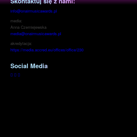
Skontaktuj się z nami:
info@onairmusicawards.pl
media:
Anna Czerniejewska
media@onairmusicawards.pl
akredytacja:
https://media.
accred.eu/offices/office/230
Social Media