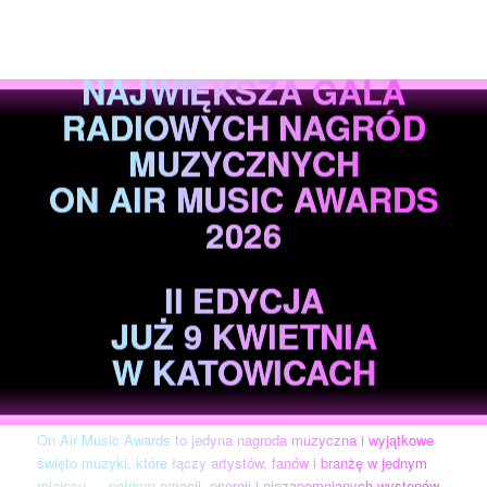
NAJWIĘKSZA GALA
RADIOWYCH NAGRÓD
MUZYCZNYCH
ON AIR MUSIC AWARDS
2026
II EDYCJA
JUŻ 9 KWIETNIA
W KATOWICACH
On Air Music Awards to jedyna nagroda muzyczna i wyjątkowe
święto muzyki, które łączy artystów, fanów i branżę w jednym
miejscu — pełnym emocji, energii i niezapomnianych występów