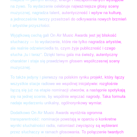
na żywo. To wydarzenie celebruje najważniejsze głosy sceny
muzycznej, nagradza talent, autentyczność i wpływ na kulturę,
a jednocześnie tworzy przestrzeń do odkrywania nowych brzmień
i artystów przyszłości.
Wyjątkową cechą gali On Air Music Awards jest jej bliskość
słuchaczy — to wydarzenie, które nie tylko nagradza artystów,
ale realnie odzwierciedla to, czym żyje publiczność i czego
słucha „tu i teraz”. Dzięki temu gala ma świeży, autentyczny
charakter i staje się prawdziwym głosem współczesnej sceny
muzycznej.
To także jedyny i pierwszy na polskim rynku projekt, który łączy
wszystkie stacje radiowe we wspólnej inicjatywie: rozgłośnie
łączą się już na etapie nominacji utworów, a następnie spotykają
się na jednej scenie, by wspólnie wręczać nagrody. Taka formuła
nadaje wydarzeniu unikalny, ogólnorynkowy wymiar.
Dodatkowo On Air Music Awards wyróżnia ogromna
transparentność: nominacje powstają w oparciu o konkretne
wyniki słuchalności radia, natomiast zwycięzcy są wybierani
przez słuchaczy w ramach głosowania. To połączenie twardych